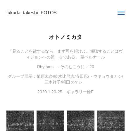
fukuda_takeshi_FOTOS
オトノミカタ
「見ることを欲するなら、まず耳を傾けよ。傾聴することはヴ
ィジョンへの第一歩である」 聖ベルナール
Rhythms - そのむこうに - '20
グループ展示：菊原未奈/鈴木比呂志/寺田忍/トウキョウタカシ/
三木祥子/福田タケシ
2020.1.20-25 ギャラリー檜F